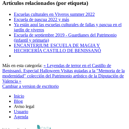
Artículos relacionados (por etiqueta)
Escuelas culturales en Viveros summer 2022
Escuela de pascua 2022 y más
Ya están aquí las escuelas culturales de fallas y pascua en el
jardín de viveros
Escuela de septiembre 2019 - Guardianes del Patrimonio
(infantil y primaria)
ENCANTERIUM: ESCUELA DE MAGIA Y
HECHICERÍA CASTILLO DE BENISSANÓ
Más en esta categoría:
« Leyendas de terror en el Castillo de
Benissanó. Especial Halloween
Visitas guiadas a la "Memoria de la
modernidad" colección del Patrimonio artístico de la Diputación de
Valencia »
Cambiar a version de escritorio
Inicio
Blog
Aviso legal
Usuario
Agenda