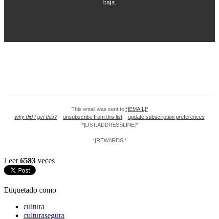
baja.
This email was sent to
*|EMAIL|*
why did I get this?
unsubscribe from this list
update subscription preferences
*|LIST:ADDRESSLINE|*
*|REWARDS|*
Leer
6583
veces
Etiquetado como
cultura
culturasegura