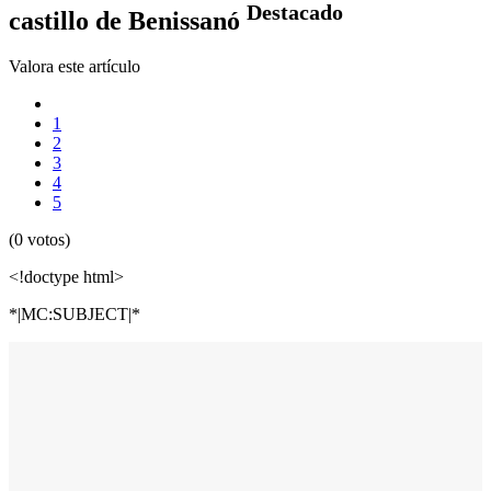
Destacado
castillo de Benissanó
Valora este artículo
1
2
3
4
5
(0 votos)
<!doctype html>
*|MC:SUBJECT|*