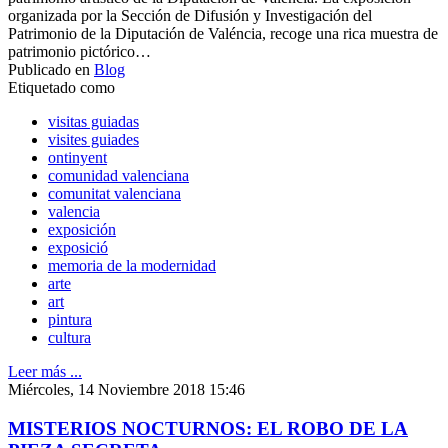
organizada por la Sección de Difusión y Investigación del
Patrimonio de la Diputación de Valéncia, recoge una rica muestra de
patrimonio pictórico…
Publicado en
Blog
Etiquetado como
visitas guiadas
visites guiades
ontinyent
comunidad valenciana
comunitat valenciana
valencia
exposición
exposició
memoria de la modernidad
arte
art
pintura
cultura
Leer más ...
Miércoles, 14 Noviembre 2018 15:46
MISTERIOS NOCTURNOS: EL ROBO DE LA