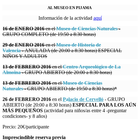
AL MUSEO EN PIJAMA
Información de la actividad
aquí
16 de ENERO 2016
en el
Museo de Ciencias Naturales
-
GRUPO COMPLETO (de 19:50 a 8:30 horas)
29 de ENERO 2016
en el
Museo de Historia de
Valencia
- ANULADA (de 20:00 a 8:30 horas) ESPECIAL
NIÑOS Y ADULTOS
13 de FEBRERO 2016
en el
Centro Arqueológico de La
Almoina
- GRUPO ABIERTO (de 20:00 a 8:30 horas)
13 de FEBRERO 2016
en el
Museo de Ciencias
Naturales
- GRUPO ABIERTO (de 19:50 a 8:30 horas)*
26 de FEBRERO 2016
en el
P
a
lacio de Cervelló
- GRUPO
ABIERTO (de 20:00 a 8:30 horas)
ESPECIAL PARA LOS AÚN
MÁS PEQUEÑOS
(actividad para niños/as entre 4 -preguntar
condiciones- y 8 años)
Precio: 20€/participante
Imprescindible reserva previa