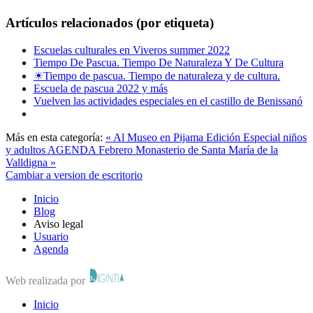
Artículos relacionados (por etiqueta)
Escuelas culturales en Viveros summer 2022
Tiempo De Pascua. Tiempo De Naturaleza Y De Cultura
☀Tiempo de pascua. Tiempo de naturaleza y de cultura.
Escuela de pascua 2022 y más
Vuelven las actividades especiales en el castillo de Benissanó
Más en esta categoría:
« Al Museo en Pijama Edición Especial niños
y adultos
AGENDA Febrero Monasterio de Santa María de la
Valldigna »
Cambiar a version de escritorio
Inicio
Blog
Aviso legal
Usuario
Agenda
Web realizada por
Inicio