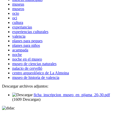
museus
museos
ocio
oci
cultura
experiancias
experiencias culturales
valencia
planes para peques
planes para niños
acampada
noche
noche en el museo
museo de ciencias naturales
palacio de cervelló
centro arqueológico de La Almoina
museo de historia de valencia
Descargar archivos adjuntos:
ficha_inscripcion_museo_en_pijama_20-30.pdf
(1609 Descargas)