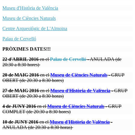
Museu d'Història de València
Museu de Ciències Naturals
Centre Arqueològic de L'Almoina
Palau de Cervelló
PRÒXIMES DATES!!!
22 d'ABRIL 2016
en el
P
a
lau de Cervelló
- ANULADA (de
20:30 a 8:30 hores)
20 de MAIG 2016
en el
Museu de Ciències Naturals
- GRUP
OBERT (de 20:30 a 8:30 hores)
27 de MAIG 2016
en el
Museu d'Història de València
- GRUP
OBERT (de 20:30 a 8:30 horas)
4 de JUNY 2016
en el
Museu de Ciències Naturals
- GRUP
COMPLET (de 20:30 a 8:30 hores)
10 de JUNY 2016
en el
Museu d'Història de València
-
ANULADA (de 20:30 a 8:30 horas)