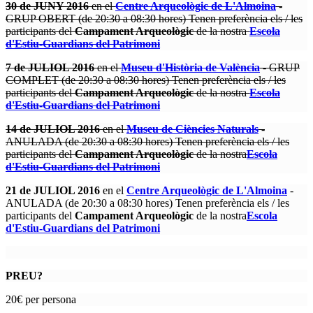
30 de JUNY 2016
en el
Centre Arqueològic de L'Almoina
-
GRUP OBERT (de 20:30 a 08:30 hores)
Tenen preferència els / les
participants del
Campament Arqueològic
de la nostra
Escola
d'Estiu-Guardians del Patrimoni
7
de JULIOL 2016
en el
Museu d'Història de València
- GRUP
COMPLET (de 20:30 a 08:30 hores) Tenen preferència els / les
participants del
Campament Arqueològic
de la nostra
Escola
d'Estiu-Guardians del Patrimoni
14
de JULIOL 2016
en el
Museu de Ciències Naturals
-
ANULADA (de 20:30 a 08:30 hores)
Tenen preferència els / les
participants del
Campament Arqueològic
de la nostra
Escola
d'Estiu-Guardians del Patrimoni
21
de JULIOL 2016
en el
Centre Arqueològic de L'Almoina
-
ANULADA (de 20:30 a 08:30 hores)
Tenen preferència els / les
participants del
Campament Arqueològic
de la nostra
Escola
d'Estiu-Guardians del Patrimoni
PREU?
20€ per persona