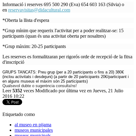
Informació i reserves 695 500 290 (Eva) 654 603 163 (Silvia) o
en
reservavisitas@didacultural.com
*Oberta la llista d'espera
*Grup mínim que requerix l'activitat per a poder realitzar-se: 15
participants (quan és una activitat oberta per nosaltres)
*Grup màxim: 20-25 participants
Les reserves es formalitzaran per rigorós orde de recepció de la fitxa
d'inscripció
GRUPS TANCATS: Preu grup (per a 20 participants o fins a 20) 380€
(
inclou activitats i desdejuni)
(a partir de 20 participants 20€/participant i
en alguns museus el màxim són 25 participants)
Qualsevol dubte o sugerència consulta'ns!
Leer
5352
veces
Modificado por última vez en Jueves, 21 Julio
2016 10:22
Etiquetado como
al museo en pijama
museos municipales
museus municipals