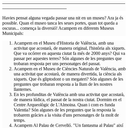
--------------------------------------------------------------------------------------
---------------------------------------------
Havies pensat alguna vegada passar una nit en un museu? Ara ja és
possible. Quan el museo tanca les seues portes, quan tot queda a
oscuras... comença la diversió! Acampem en diferents Museus
Municipals:
Acampem en el Museu d'Historia de València, amb una
activitat que acostarà, de manera original, l'història als xiquets.
Que va ocórrer en aquesta ciutat fa més de 2000 anys? Qui va
passar per aquestes terres? Són algunes de les preguntes que
trobaran resposta per uns personatges del passat.
Acampem en el Museu de Ciències Naturals de València, amb
una activitat que acostarà, de manera divertida, la ciència als
xiquets. Que és gliptodont o un megateri? Són algunes de les
preguntes que trobaran resposta a la llum de les nostres
llanternes.
En les profunditas de València amb una activitat que acostarà,
de manera lúdica, el passat de la nostra ciutat. Dormim en el
Centre Arqueològic de L'Almoina. Quan i com es funda
Valentia? Són algunes de les preguntes que la resposta la
trobarem gràcies a la visita d'uns personatges de fa molt de
temps.
Acampem Al Palau de Cervelló. "Un fantasma al Palau" així