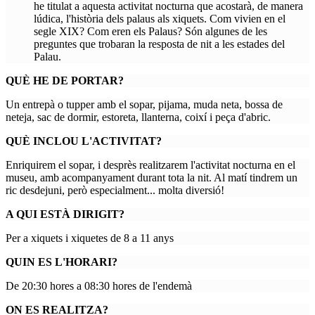
he titulat a aquesta activitat nocturna que acostarà, de manera
lúdica, l'història dels palaus als xiquets. Com vivien en el
segle XIX? Com eren els Palaus? Són algunes de les
preguntes que trobaran la resposta de nit a les estades del
Palau.
QUÈ HE DE PORTAR?
Un entrepà o tupper amb el sopar, pijama, muda neta, bossa de
neteja, sac de dormir, estoreta, llanterna, coixí i peça d'abric.
QUÈ INCLOU L'ACTIVITAT?
Enriquirem el sopar, i desprès realitzarem l'activitat nocturna en el
museu, amb acompanyament durant tota la nit. Al matí tindrem un
ric desdejuni, però especialment... molta diversió!
A QUI ESTÀ DIRIGIT?
Per a xiquets i xiquetes de 8 a 11 anys
QUIN ES L'HORARI?
De 20:30 hores a 08:30 hores de l'endemà
ON ES REALITZA?