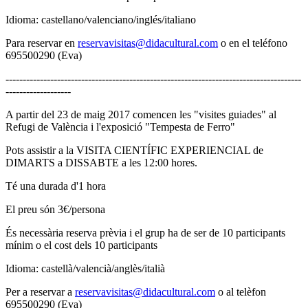
Idioma: castellano/valenciano/inglés/italiano
Para reservar en
reservavisitas@didacultural.com
o en el teléfono
695500290 (Eva)
--------------------------------------------------------------------------------------
-------------------
A partir del 23 de maig 2017 comencen les "visites guiades" al
Refugi de València i l'exposició "Tempesta de Ferro"
Pots assistir a la VISITA CIENTÍFIC EXPERIENCIAL de
DIMARTS a DISSABTE a les 12:00 hores.
Té una durada d'1 hora
El preu són 3€/persona
És necessària reserva prèvia i el grup ha de ser de 10 participants
mínim o el cost dels 10 participants
Idioma: castellà/valencià/anglès/italià
Per a reservar a
reservavisitas@didacultural.com
o al telèfon
695500290 (Eva)