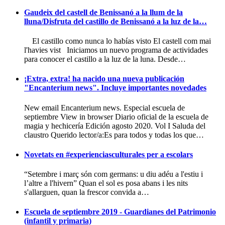
Gaudeix del castell de Benissanó a la llum de la
lluna/Disfruta del castillo de Benissanó a la luz de la…
El castillo como nunca lo habías visto El castell com mai
l'havies vist Iniciamos un nuevo programa de actividades
para conocer el castillo a la luz de la luna. Desde…
¡Extra, extra! ha nacido una nueva publicación
"Encanterium news". Incluye importantes novedades
New email Encanterium news. Especial escuela de
septiembre View in browser Diario oficial de la escuela de
magia y hechicería Edición agosto 2020. Vol I Saluda del
claustro Querido lector/a:Es para todos y todas los que…
Novetats en #experienciasculturales per a escolars
“Setembre i març són com germans: u diu adéu a l'estiu i
l’altre a l'hivern” Quan el sol es posa abans i les nits
s'allarguen, quan la frescor convida a…
Escuela de septiembre 2019 - Guardianes del Patrimonio
(infantil y primaria)