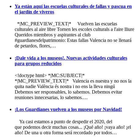
Ya están aquí las escuelas culturales de fallas y pascua en
el jardín de viveros
*|MC_PREVIEW_TEXT|* Vuelven las escuelas
culturales al aire libre Tornen les escoles culturals a l'aire lliure
Queridos miembros y aspirantes al club
#guardianesdelpatrimonio: Estas fallas Valencia no se llenará
de petardos, flores,…
¡Dale vida a los museos!. Nuevas actividades culturales
para grupos reducidos
<!doctype html> *|MC:SUBJECT|*
*|MC_PREVIEW_TEXT|* Valencia es nuestra y no nos la
quita nadie València és nostra i no ens la lleva ningú
Debemos ser responsables, lo sabemos. Debemos evitar
reuniones innecesarias, lo sabemos.…
¡Los Guardianes vuelven a los museos por Navidad!
Ya casi estamos a punto de despedir el 2020, del
que podemos decir muchas cosas... ¡Qué año! ¡vaya año! ¡el
año! De una u otra forma será recordado por todos…