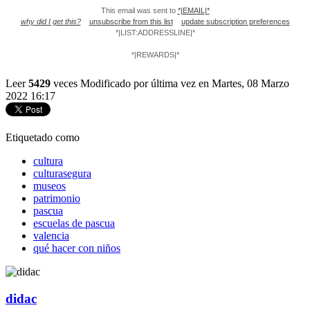
This email was sent to
*|EMAIL|*
why did I get this?
unsubscribe from this list
update subscription preferences
*|LIST:ADDRESSLINE|*
*|REWARDS|*
Leer
5429
veces
Modificado por última vez en Martes, 08 Marzo
2022 16:17
Etiquetado como
cultura
culturasegura
museos
patrimonio
pascua
escuelas de pascua
valencia
qué hacer con niños
didac