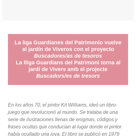
La liga Guardianes del Patrimonio vuelve
al jardín de Viveros con el proyecto
Buscadores/as de tesoros
La lliga Guardians del Patrimoni torna al
jardí de Vivers amb el projecte
Buscadors/es de tresors
En los años 70, el pintor Kit Williams, ideó un libro-
juego que revolucionó al mundo. Se trataba de una
serie de ilustraciones llenas de enigmas, códigos y
frases ocultas que conducían al lugar donde el pintor
había ocultado una joya. El libro se publicó en 1979