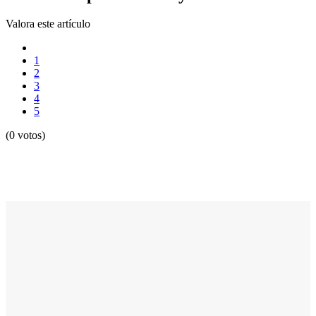
Valora este artículo
1
2
3
4
5
(0 votos)