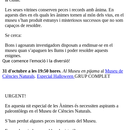
Les seues vitrines conserven peces i records amb ánima. En
aquests dies en els quals les ànimes tornen al món dels vius, en el
museu s’han produït estranys i misteriosos successos que no som
capaços de resoldre.
Se cerca:
Bons i agosarats investigadors disposats a endinsar-se en el
museu quan s’apaguen les llums i poder resoldre aquests
enigmes.
Que comence l’emoció i la diversió!
31 d'octubre a les 19:50 hores
.
Al Museu en pijama
al
Museu de
Ciències Naturals
.
Especial Halloween
GRUP COMPLET
URGENT!
En aquesta nit especial de les Ànimes és necessiten aspirants a
paleontòlegs en el Museu de Ciències Naturals.
S’han perdut algunes peces importants del Museu.