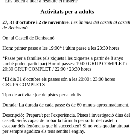
Ens podeu ajudar a resoldre el misteri?
Activitats per a adults
27, 31 d'octubre i 2 de novembre
.
Les ànimes del castell al castell
de Benissanó
.
On: al Castell de Benissanó
Hora: primer passe a les 19:00* i últim passe a les 23:30 hores
*Passe per a famílies (els xiquets i les xiquetes a partir de 8 anys
també poden participar) Horari passes: 19:00 GRUP COMPLET /
20:30 GRUP COMPLET / 22:00 / 23:30 hores
*El dia 31 d'octubre els passes són a les 20:00 i 23:00 hores
GRUPS COMPLETS
Tipo de activitat: joc de pistes per a adults
Durada: La durada de cada passe és de 60 minuts aproximadament.
Descripció: Prepara't per l'experiència. Pistes i investigació dins del
castell. Seràs capaç de trobar la fórmula per sortir del castell i
escapar dels fenòmens que hi succeeixen? Si no vols quedar atrapat
per sempre aguditza els teus sentits i enginy.