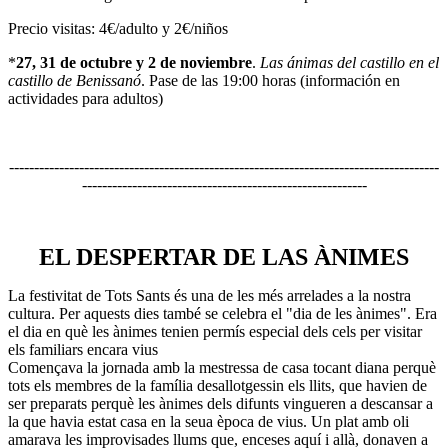
Precio visitas: 4€/adulto y 2€/niños
*
27, 31 de octubre y 2 de noviembre
.
Las ánimas del castillo en el
castillo de Benissanó
. Pase de las 19:00 horas (información en
actividades para adultos)
--------------------------------------------------------------------------------------
---------------------------------------------------------
EL DESPERTAR DE LAS ÀNIMES
La festivitat de Tots Sants és una de les més arrelades a la nostra
cultura. Per aquests dies també se celebra el "dia de les ànimes". Era
el dia en què les ànimes tenien permís especial dels cels per visitar
els familiars encara vius
Començava la jornada amb la mestressa de casa tocant diana perquè
tots els membres de la família desallotgessin els llits, que havien de
ser preparats perquè les ànimes dels difunts vingueren a descansar a
la que havia estat casa en la seua època de vius. Un plat amb oli
amarava les improvisades llums que, enceses aquí i allà, donaven a