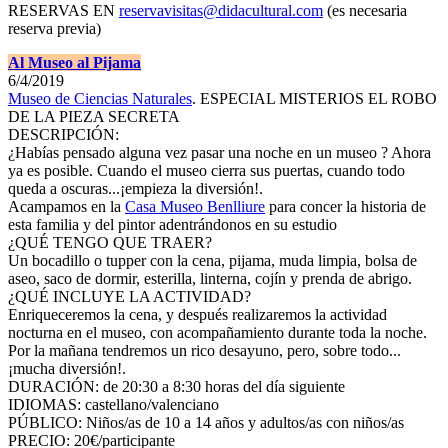
RESERVAS EN
reservavisitas@didacultural.com
(es necesaria
reserva previa)
Al Museo al Pijama
6/4/2019
Museo de Ciencias Naturales
. ESPECIAL MISTERIOS EL ROBO
DE LA PIEZA SECRETA
DESCRIPCIÓN:
¿Habías pensado alguna vez pasar una noche en un museo ? Ahora
ya es posible. Cuando el museo cierra sus puertas, cuando todo
queda a oscuras...¡empieza la diversión!.
Acampamos en la
Casa Museo Benlliure
para concer la historia de
esta familia y del pintor adentrándonos en su estudio
¿QUÉ TENGO QUE TRAER?
Un bocadillo o tupper con la cena, pijama, muda limpia, bolsa de
aseo, saco de dormir, esterilla, linterna, cojín y prenda de abrigo.
¿QUÉ INCLUYE LA ACTIVIDAD?
Enriqueceremos la cena, y después realizaremos la actividad
nocturna en el museo, con acompañamiento durante toda la noche.
Por la mañana tendremos un rico desayuno, pero, sobre todo...
¡mucha diversión!.
DURACIÓN: de 20:30 a 8:30 horas del día siguiente
IDIOMAS: castellano/valenciano
PÚBLICO: Niños/as de 10 a 14 años y adultos/as con niños/as
PRECIO: 20€/participante