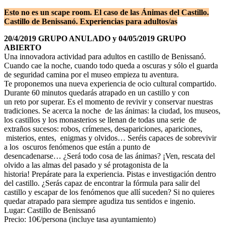
Esto no es un scape room. El caso de las Ánimas del Castillo.
Castillo de Benissanó.
Experiencias para adultos/as
20/4/2019 GRUPO ANULADO y 04/05/2019 GRUPO
ABIERTO
Una innovadora actividad para adultos en castillo de Benissanó.
Cuando cae la noche, cuando todo queda a oscuras y sólo el guarda
de seguridad camina por el museo empieza tu aventura.
Te proponemos una nueva experiencia de ocio cultural compartido.
Durante 60 minutos quedarás atrapado en un castillo y con
un reto por superar. Es el momento de revivir y conservar nuestras
tradiciones. Se acerca la noche de las ánimas: la ciudad, los museos,
los castillos y los monasterios se llenan de todas una serie de
extraños sucesos: robos, crímenes, desapariciones, apariciones,
misterios, entes, enigmas y olvidos… Seréis capaces de sobrevivir
a los oscuros fenómenos que están a punto de
desencadenarse… ¿Será todo cosa de las ánimas? ¡Ven, rescata del
olvido a las almas del pasado y sé protagonista de la
historia! Prepárate para la experiencia. Pistas e investigación dentro
del castillo. ¿Serás capaz de encontrar la fórmula para salir del
castillo y escapar de los fenómenos que allí suceden? Si no quieres
quedar atrapado para siempre agudiza tus sentidos e ingenio.
Lugar: Castillo de Benissanó
Precio: 10€/persona (incluye tasa ayuntamiento)