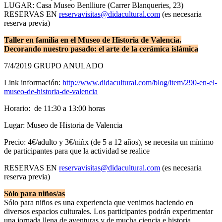
LUGAR: Casa Museo Benlliure (Carrer Blanqueries, 23)
RESERVAS EN
reservavisitas@didacultural.com
(es necesaria
reserva previa)
Taller en familia en el Museo de Historia de Valencia.
Decorando nuestro pasado: el arte de la cerámica islámica
7/4/2019 GRUPO ANULADO
Link información:
http://www.didacultural.com/blog/item/290-en-el-
museo-de-historia-de-valencia
Horario: de 11:30 a 13:00 horas
Lugar: Museo de Historia de Valencia
Precio: 4€/adulto y 3€/niñx (de 5 a 12 años), se necesita un mínimo
de participantes para que la actividad se realice
RESERVAS EN
reservavisitas@didacultural.com
(es necesaria
reserva previa)
Sólo para niños/as
Sólo para niños es una experiencia que venimos haciendo en
diversos espacios culturales. Los participantes podrán experimentar
una jornada llena de aventuras y de mucha ciencia e historia.