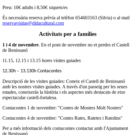
Preu: 10€ adults i 8,50€ xiquets/es
És necessària reserva prèvia al telèfon 654603163 (Silvia) o al mail
reservavisitas@didacultural.com
Activitats per a famílies
1 i 4 de novembre
. En el pont de novembre no et perdes el Castell
de Benissanó
11.15, 12.15 i 13.15 hores visites guiades
12.30h – 13.130h Contacontes
Descripció de les visites guiades: Coneix el Castell de Benissanó
amb les nostres visites guiades. A través d'un passeig per les seues
estades, coneixeràs la història i els aspectes més destacats de eixe
espectacular castell-fortalesa.
Contacontes 1 de novembre: "Contes de Mostres Molt Nostres"
Contacontes 4 de novembre: "Contes Rates, Ratetes i Ratolins"
Per a més informació dels contacontes contactar amb l'Ajuntament
de Benissanó