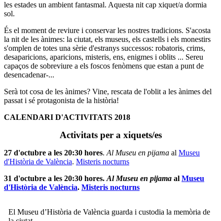
les estades un ambient fantasmal. Aquesta nit cap xiquet/a dormia
sol.
És el moment de reviure i conservar les nostres tradicions. S'acosta
la nit de les ànimes: la ciutat, els museus, els castells i els monestirs
s'omplen de totes una sèrie d'estranys successos: robatoris, crims,
desaparicions, aparicions, misteris, ens, enigmes i oblits ... Sereu
capaços de sobreviure a els foscos fenòmens que estan a punt de
desencadenar-...
Serà tot cosa de les ànimes? Vine, rescata de l'oblit a les ànimes del
passat i sé protagonista de la història!
CALENDARI D'ACTIVITATS 2018
Activitats per a xiquets/es
27 d'octubre a les 20:30 hores
.
Al Museu en pijama
al
Museu
d'Història de València
.
Misteris nocturns
31
d'octubre a les 20:30 hores
.
Al Museu en pijama
al
Museu
d'Història de València
.
Misteris nocturns
El Museu d’Història de València guarda i custodia la memòria de
la ciutat.