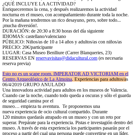
¿QUÉ INCLUYE LA ACTIVIDAD?
Enriqueceremos la cena, y después realizaremos la actividad
nocturna en el museo, con acompañamiento durante toda la noche.
Por la mañana tendremos un rico desayuno, pero, sobre todo...
¡mucha diversión!.
DURACIÓN: de 20:30 a 8:30 horas del día siguiente
IDIOMAS: castellano/valenciano
PÚBLICO: Niños/as de 10 a 14 años y adultos/as con niños/as
PRECIO: 20€/participante
LUGAR: Casa Museo Benlliure (Carrer Blanqueries, 23)
RESERVAS EN
reservavisitas@didacultural.com
(es necesaria
reserva previa)
Esto no es un scape room. IMPERATOR AD VICTORIAM en el
Centro Arqueológico de La Almoina
. Experiencias para adultos/a
s
06/4/2019 GRUPO ANULADO
Una innovadora actividad para adultos en los museos de Valencia.
Cuando cae la noche, cuando todo queda a oscuras y sólo el guarda
de seguridad camina por el
museo… empieza tu aventura. Te proponemos una
nueva experiencia de ocio cultural compartido. Durante
120 minutos quedarás atrapado en un museo y con un reto por
superar. Prepárate para la experiencia. Pistas e investagión dentro del
museo. A través de esta experiencia los participantes pasarán por el
proceso a partir del cual una persona puede convertirse en un líder.