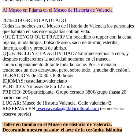
Al Museo en Pijama en el Museo de Historia de Valencia
26/4/2019 GRUPO ANULADO
Todas las noches en el Museo de Historia de Valencia los personajes
que habitan en sus escenografías cobran vida.
¿QUÉ TENGO QUE TRAER? Un bocadillo o tupper con la cena,
pijama, muda limpia, bolsa de aseo, saco de dormir, esterilla,
linterna, cojín y prenda de abrigo.
¿QUÉ INCLUYE LA ACTIVIDAD? Enriqueceremos la cena, y
después realizaremos la actividad nocturna en el museo,
con acompañamiento durante toda la noche. Por la mañana
tendremos un rico desayuno, pero, sobre todo...¡mucha diversión!.
DURACIÓN: de 20:30 a 8:30 horas
IDIOMAS: castellano/valenciano
PÚBLICO: Niños/as de 8 a 12 años
PRECIO: 20€/participante. Grupo cerrado 380€/grupo (hasta 20
participantes)
LUGAR: Museo de Historia Valencia. Calle valencia,42
RESERVAS EN
reservavisitas@didacultural.com
(es necesaria
reserva previa)
Taller en familia en el Museo de Historia de Valencia.
Decorando nuestro pasado: el arte de la cerámica islámica