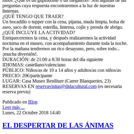
niños .¿Qué es un gliptodonte o un megaterio? Son algunas de las
preguntas cuya respuesta encontraremos a la luz de nuestras
linternas.
¿QUÉ TENGO QUE TRAER?
Un bocadillo o tupper con la cena, pijama, muda limpia, bolsa de
aseo, saco de dormir, esterilla, linterna, cojín y prenda de abrigo.
¿QUÉ INCLUYE LA ACTIVIDAD?
Enriqueceremos la cena, y después realizaremos la actividad
nocturna en el museo, con acompañamiento durante toda la noche.
Por la mañana tendremos un rico desayuno, pero, sobre todo...
¡mucha diversión!.
DURACIÓN: de 21:00 a 8:30 horas del día siguiente
IDIOMAS: castellano/valenciano
PÚBLICO: Niños/as de 10 a 14 años y adultos/as con niños/as
PRECIO: 20€/participante
LUGAR: Casa Museo Benlliure (Carrer Blanqueries, 23)
RESERVAS EN
reservavisitas@didacultural.com
(es necesaria
reserva previa)
Publicado en
Blog
Leer más ...
Lunes, 22 Octubre 2018 14:40
EL DESPERTAR DE LAS ÁNIMAS