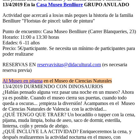
13/4/2019 En la
Casa Museo Benlliure
GRUPO ANULADO
Actividad que acercará a los/as más peques la historia de la familia
Benlliure "Floristas de pincel: taller de pintura"
Punto de encuentro: Casa Museo Benlliure (Carrer Blanqueries, 23)
Horario: 11:00 a 13:30 horas
Edades: 6 -11 años
Precio: 5€/participante. Se necesita un mínimo de participantes para
poder realizarse
RESERVAS EN
reservavisitas@didacultural.com
(es necesaria
reserva previa)
Al Museo en pijama
en el Museo de Ciencias Naturales
13/4/2019 DURMIENDO CON DINOSAURIOS
¿Habías pensado alguna vez pasar una noche en un museo? Ahora
ya es posible. Cuando el museo cierra sus puertas, cuando todo
queda a oscuras... ¡empieza la diversión! Acampamos en el Museo
de Ciencias Naturales de Valencia con la actividad...
¿QUÉ TENGO QUE TRAER? Un bocadillo o tupper con la cena,
pijama, muda limpia, bolsa de aseo, saco de dormir, esterilla,
linterna, cojín y prenda de abrigo.
¿QUÉ INCLUYE LA ACTIVIDAD? Enriqueceremos la cena, y
después realizaremos la actividad nocturna en el museo, con