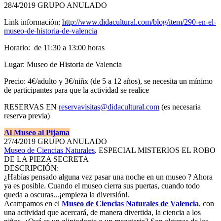
28/4/2019 GRUPO ANULADO
Link información:
http://www.didacultural.com/blog/item/290-en-el-
museo-de-historia-de-valencia
Horario: de 11:30 a 13:00 horas
Lugar: Museo de Historia de Valencia
Precio: 4€/adulto y 3€/niñx (de 5 a 12 años), se necesita un mínimo
de participantes para que la actividad se realice
RESERVAS EN
reservavisitas@didacultural.com
(es necesaria
reserva previa)
Al Museo al Pijama
27/4/2019 GRUPO ANULADO
Museo de Ciencias Naturales
. ESPECIAL MISTERIOS EL ROBO
DE LA PIEZA SECRETA
DESCRIPCIÓN:
¿Habías pensado alguna vez pasar una noche en un museo ? Ahora
ya es posible. Cuando el museo cierra sus puertas, cuando todo
queda a oscuras...¡empieza la diversión!.
Acampamos en el
Museo de Ciencias Naturales de Valencia
, con
una actividad que acercará, de manera divertida, la ciencia a los