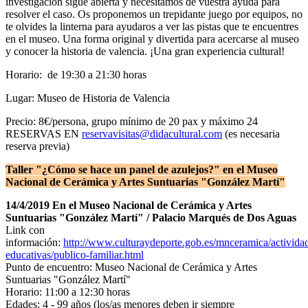
investigación sigue abierta y necesitamos de vuestra ayuda para
resolver el caso. Os proponemos un trepidante juego por equipos, no
te olvides la linterna para ayudaros a ver las pistas que te encuentres
en el museo. Una forma original y divertida para acercarse al museo
y conocer la historia de valencia. ¡Una gran experiencia cultural!
Horario: de 19:30 a 21:30 horas
Lugar: Museo de Historia de Valencia
Precio: 8€/persona, grupo mínimo de 20 pax y máximo 24
RESERVAS EN
reservavisitas@didacultural.com
(es necesaria
reserva previa)
Taller "¿Cómo se hace un panel de azulejos?" en el Museo
Nacional de Cerámica y Artes Suntuarias "González Martí"
14/4/2019 En el
Museo Nacional de Cerámica y Artes
Suntuarias "González Martí" / Palacio Marqués de Dos Aguas
Link con
información:
http://www.culturaydeporte.gob.es/mnceramica/actividad
educativas/publico-familiar.html
Punto de encuentro:
Museo Nacional de Cerámica y Artes
Suntuarias "González Martí"
Horario: 11:00 a 12:30 horas
Edades: 4 - 99 años (los/as menores deben ir siempre