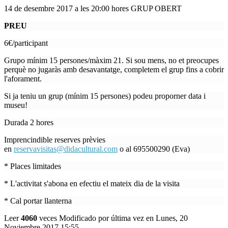
14 de desembre 2017 a les 20:00 hores GRUP OBERT
PREU
6€/participant
Grupo mínim 15 persones/màxim 21. Si sou mens, no et preocupes
perquè no jugaràs amb desavantatge, completem el grup fins a cobrir
l'aforament.
Si ja teniu un grup (mínim 15 persones) podeu proporner data i
museu!
Durada 2 hores
Imprencindible reserves prèvies
en
reservavisitas@didacultural.com
o al 695500290 (Eva)
* Places limitades
* L'activitat s'abona en efectiu el mateix dia de la visita
* Cal portar llanterna
Leer
4060
veces
Modificado por última vez en Lunes, 20
Noviembre 2017 15:55