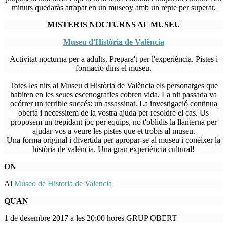
minuts quedaràs atrapat en un museoy amb un repte per superar.
MISTERIS NOCTURNS AL MUSEU
Museu d'Història de València
Activitat nocturna per a adults. Prepara't per l'experiència. Pistes i
formacio dins el museu.
Totes les nits al Museu d'Història de València els personatges que
habiten en les seues escenografies cobren vida. La nit passada va
ocórrer un terrible succés: un assassinat. La investigació continua
oberta i necessitem de la vostra ajuda per resoldre el cas. Us
proposem un trepidant joc per equips, no t'oblidis la llanterna per
ajudar-vos a veure les pistes que et trobis al museu.
Una forma original i divertida per apropar-se al museu i conèixer la
història de valència. Una gran experiència cultural!
ON
Al
Museo de Historia de Valencia
QUAN
1 de desembre 2017 a les 20:00 hores GRUP OBERT