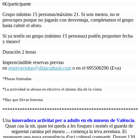
6€/participante
Grupo mínimo 15 personas/máximo 21. Si sois menos, no te
preocupes porque no jugarás con desventaja, completamos el grupo
hasta cubrir el aforo.
Si ya tenéis un grupo (mínimo 15 personas) podéis proporner fecha
y museo!
Duración 2 horas
Imprencindible reservas previas
en
reservavisitas@didacultural.com
o en el 695500290 (Eva)
*Plazas limitadas
*La actividad se abona en efectivo el mismo día de la visita
*Hay que llevar linterna
*******************************************************
Una
innovadora activitat per a adults en els museus de València
.
Quan cau la nit, quan tot queda a les fosques i només el guarda de
seguretat camina pel museu ... comença la teva aventura. Et
proposem una nova experiència d'oci cultural compartit. Durant 120