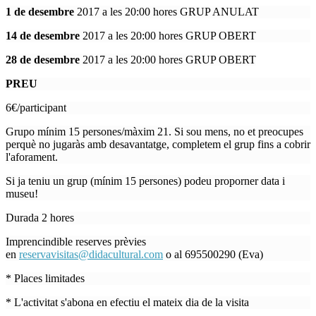
1 de desembre
2017 a les 20:00 hores GRUP ANULAT
14 de desembre
2017 a les 20:00 hores GRUP OBERT
28 de desembre
2017 a les 20:00 hores GRUP OBERT
PREU
6€/participant
Grupo mínim 15 persones/màxim 21. Si sou mens, no et preocupes
perquè no jugaràs amb desavantatge, completem el grup fins a cobrir
l'aforament.
Si ja teniu un grup (mínim 15 persones) podeu proporner data i
museu!
Durada 2 hores
Imprencindible reserves prèvies
en
reservavisitas@didacultural.com
o al 695500290 (Eva)
* Places limitades
* L'activitat s'abona en efectiu el mateix dia de la visita