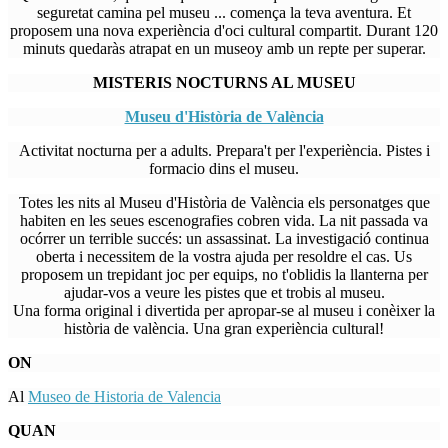
seguretat camina pel museu ... comença la teva aventura. Et
proposem una nova experiència d'oci cultural compartit. Durant 120
minuts quedaràs atrapat en un museoy amb un repte per superar.
MISTERIS NOCTURNS AL MUSEU
Museu d'Història de València
Activitat nocturna per a adults. Prepara't per l'experiència. Pistes i
formacio dins el museu.
Totes les nits al Museu d'Història de València els personatges que
habiten en les seues escenografies cobren vida. La nit passada va
ocórrer un terrible succés: un assassinat. La investigació continua
oberta i necessitem de la vostra ajuda per resoldre el cas. Us
proposem un trepidant joc per equips, no t'oblidis la llanterna per
ajudar-vos a veure les pistes que et trobis al museu.
Una forma original i divertida per apropar-se al museu i conèixer la
història de valència. Una gran experiència cultural!
ON
Al
Museo de Historia de Valencia
QUAN