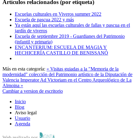
Artículos relacionados (por etiqueta)
Escuelas culturales en Viveros summer 2022
Escuela de pascua 2022 y más
Ya están aquí las escuelas culturales de fallas y pascua en el
jardín de viveros
Escuela de septiembre 2019 - Guardianes del Patrimonio
(infantil y primaria)
ENCANTERIUM: ESCUELA DE MAGIA Y
HECHICERÍA CASTILLO DE BENISSANÓ
Más en esta categoría:
« Visitas guiadas a la "Memoria de la
modernidad" colección del Patrimonio artístico de la Diputación de
Valencia
Imperator Ad Victoriam en el Centro Arqueológico de La
Almoina »
Cambiar a version de escritorio
Inicio
Blog
Aviso legal
Usuario
Agenda
Web realizada por