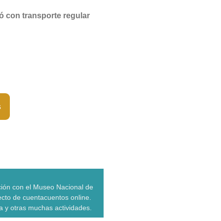
nó con transporte regular
s
ción con el Museo Nacional de
cto de cuentacuentos online.
ta y otras muchas actividades.