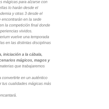
es mágicas para alzarse con
llas lo harán desde el
ademia y otras 3 desde el
e encontrarán en la sede
 en la competición final donde
periencias vividos.
terium vuelve una temporada
s en las distintas disciplinas
 iniciación a la cábala,
escenarios mágicos, magos y
materias que trabajaremos
a convertirte en un auténtico
ar tus cualidades mágicas más
encantará.