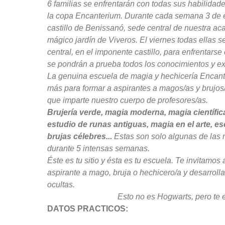
6 familias se enfrentarán con todas sus habilidad
la copa Encanterium. Durante cada semana 3 de e
castillo de Benissanó, sede central de nuestra ac
mágico jardín de Viveros. El viernes todas ellas s
central, en el imponente castillo, para enfrentarse
se pondrán a prueba todos los conocimientos y ex
La genuina escuela de magia y hechicería Encan
más para formar a aspirantes a magos/as y brujos/a
que imparte nuestro cuerpo de profesores/as.
Brujería verde, magia moderna, magia científica,
estudio de runas antiguas, magia en el arte, 
brujas célebres...
Estas son solo algunas de las 
durante 5 intensas semanas.
Éste es tu sitio y ésta es tu escuela. Te invitamos 
aspirante a mago, bruja o hechicero/a y desarroll
ocultas.
Esto no es Hogwarts, pero te 
DATOS PRACTICOS: