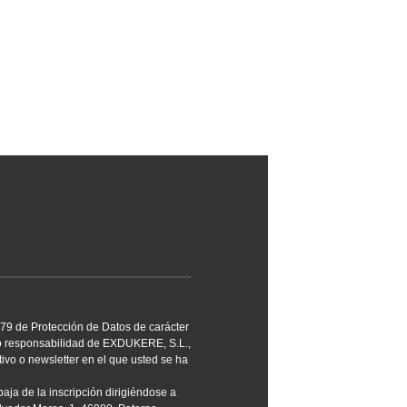
79 de Protección de Datos de carácter
ro responsabilidad de EXDUKERE, S.L.,
ativo o newsletter en el que usted se ha
ja de la inscripción dirigiéndose a