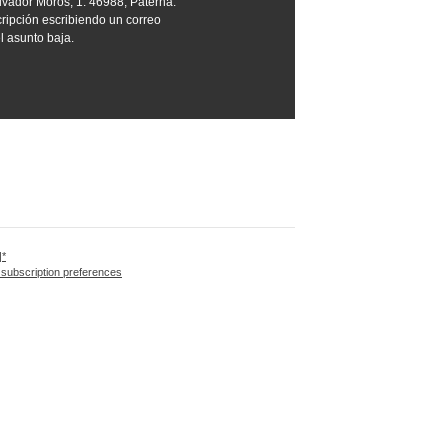
vador Moros, 1. 46988, Paterna.
ripción escribiendo un correo
l asunto baja.
|*
 subscription preferences