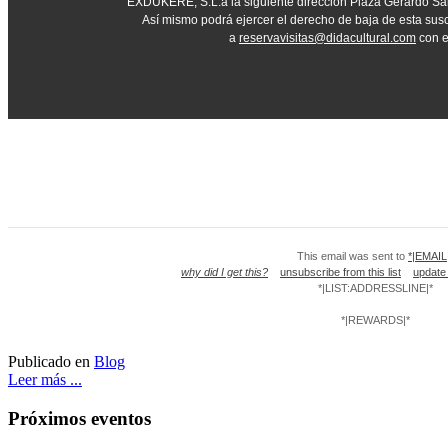
EXDUKERE, S.L.a la siguiente dirección Plaza Gerardo Sal
Así mismo podrá ejercer el derecho de baja de esta susc
a
reservavisitas@didacultural.com
con e
This email was sent to
*|EMAIL
why did I get this?
unsubscribe from this list
update
*|LIST:ADDRESSLINE|*
*|REWARDS|*
Publicado en
Blog
Leer más ...
Próximos eventos