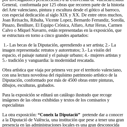
General, conformada por 125 obras que recorren parte de la historia
del Arte valenciano, pintura y escultura desde el gótico al barroco,
con especial dedicación al siglo XIX y XX. De entre otros muchos,
Joan Reixachs, Ribalta, Vicente Lopez, Bernardo Ferrandiz, Sorolla,
Pinazo, Benlliure, El Equipo Crónica, Alfaro, Artur Heras, Carmen
Calvo o Miquel Navarro, están representadas en la exposición, que
se estructura en torno a cinco grandes apartados:
1.- Las becas de la Diputación, aprendiendo a ser artista; 2.- La
imagen representada: retratos y autoretratos; 3.- La visión del
espacio, el paisaje natural y el paisaje urbano; 4.- mujeres artistas y
5.- tradición y vanguardia: la modernidad rescatada.
Obra artística que viaja por primera vez por el territorio valenciano,
con una lectura novedosa del riquísimo patrimonio artístico de la
Diputación, conformado por más de 4500 obras entre pinturas,
dibujos, esculturas, grabados.
Para la exposición se editará un catálogo ilustrado que recoge
imágenes de las obras exhibidas y textos de los comisarios y
especialistas
La otra exposición:
“Coneix la Diputació”
pretende dar a conocer
a la Diputació de València, una institución que pese a tener una gran
presencia en las administraciones locales es una gran desconocida