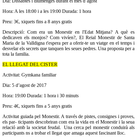
Dia: Dissabtes i diumenges durant el mes d’agost
Hora: A les 18:00 i a les 19:00 Durada: 1 hora
Preu: 3€, xiquets fins a 8 anys gratis
Descripció: Com era un Monestir en l'Edat Mitjana? A què es
dedicaven els monjos? Com vivíen?, El Reial Monestir de Santa
Maria de la Valldigna t'espera per a oferir-te un viatge en el temps i
desvelar els secrets que tanquen les seues pedres. Una proposta per a
tota la familia.
EL LLEGAT DEL CISTER
Activitat: Gymkana familiar
Dia: 5 d’agost de 2017
Hora: 19:00 Durada: 1 hora i 30 minuts
Preu: 4€, xiquets fins a 5 anys gratis
Activitat guiada pel Monestir. A través de pistes, consignes i proves,
els par- ticipants descobriran com era la vida en el Monestir i la seua
relació amb la societat feudal. Una cerca pel monestir conduirà als
participants ns a trobar el llegat que amaga aquest fascinant lloc.