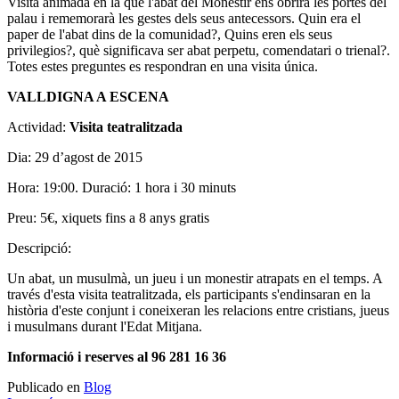
Visita animada en la que l'abat del Monestir ens obrirà les portes del
palau i rememorarà les gestes dels seus antecessors. Quin era el
paper de l'abat dins de la comunidad?, Quins eren els seus
privilegios?, què significava ser abat perpetu, comendatari o trienal?.
Totes estes preguntes es respondran en una visita única.
VALLDIGNA A ESCENA
Actividad:
Visita teatralitzada
Dia: 29 d’agost de 2015
Hora: 19:00. Duració: 1 hora i 30 minuts
Preu: 5€, xiquets fins a 8 anys gratis
Descripció:
Un abat, un musulmà, un jueu i un monestir atrapats en el temps. A
través d'esta visita teatralitzada, els participants s'endinsaran en la
història d'este conjunt i coneixeran les relacions entre cristians, jueus
i musulmans durant l'Edat Mitjana.
Informació i reserves al 96 281 16 36
Publicado en
Blog