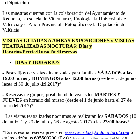
la Diputación
Las muestras cuentan con la colaboración del Ayuntamiento de
Requena, la escuela de Viticultura y Enologia, la Universitat de
València y el Arxiu Provincial i Fotográficdee la Diputación de
València."
VISITAS GUIADAS A AMBAS EXPOSICIONES y VISITAS
TEATRALIZADAS NOCTURAS: Días y
Horarios/Precio/Duración/Reservas
DÍAS Y HORARIOS
- Pases fijos de visitas dinamizadas para familias
SÁBADOS a las
19:00 horas
y
DOMINGOS a las 12:00 horas
(desde el 3 de junio
hasta el 30 de julio del 2017)*
- Reservas de grupos, posibilidad de visitas los
MARTES Y
JUEVES
en horario del museo (desde el 1 de junio hasta el 27 de
julio del 2017)*
- Las visitas teatralizadas nocturnas se realizarán los
SÁBADOS
(10
de junio, 1 y 29 de julio y 26 de agosto 2017) a las
23:00 horas
*
*Es necesaria reserva previa en
reservavisitas@didacultural.com
o
en los teléfonos 695500290 (Eva) /
Tourist Info Requena. Tel
96 230