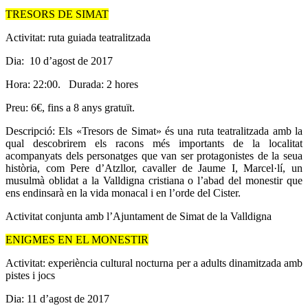
TRESORS DE SIMAT
Activitat: ruta guiada teatralitzada
Dia: 10 d’agost de 2017
Hora: 22:00. Durada: 2 hores
Preu: 6€, fins a 8 anys gratuït.
Descripció: Els «Tresors de Simat» és una ruta teatralitzada amb la
qual descobrirem els racons més importants de la localitat
acompanyats dels personatges que van ser protagonistes de la seua
història, com Pere d’Atzllor, cavaller de Jaume I, Marcel·lí, un
musulmà oblidat a la Valldigna cristiana o l’abad del monestir que
ens endinsarà en la vida monacal i en l’orde del Cister.
Activitat conjunta amb l’Ajuntament de Simat de la Valldigna
ENIGMES EN EL MONESTIR
Activitat: experiència cultural nocturna per a adults dinamitzada amb
pistes i jocs
Dia: 11 d’agost de 2017