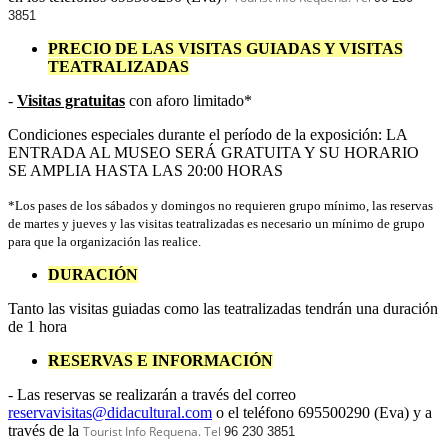
3851
PRECIO DE LAS VISITAS GUIADAS Y VISITAS
TEATRALIZADAS
-
Visitas gratuitas
con aforo limitado*
Condiciones especiales durante el período de la exposición: LA
ENTRADA AL MUSEO SERÁ GRATUITA Y SU HORARIO
SE AMPLIA HASTA LAS 20:00 HORAS
*Los pases de los sábados y domingos no requieren grupo mínimo, las reservas
de martes y jueves y las visitas teatralizadas es necesario un mínimo de grupo
para que la organización las realice.
DURACIÓN
Tanto las visitas guiadas como las teatralizadas tendrán una duración
de 1 hora
RESERVAS E INFORMACIÓN
- Las reservas se realizarán a través del correo
reservavisitas@didacultural.com
o el teléfono 695500290 (Eva) y a
través de la
Tourist Info Requena. Tel
96 230 3851