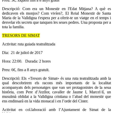
Preu: 3€, xiquets fins a 8 anys gratis
Descripció: Com era un Monestir en l'Edat Mitjana? A què es
dedicaven els monjos? Com vivíen?, El Reial Monestir de Santa
Maria de la Valldigna t'espera per a oferir-te un viatge en el temps i
desvelar els secrets que tanquen les seues pedres. Una proposta per a
tota la familia.
TRESORS DE SIMAT
Activitat: ruta guiada teatralitzada
Dia: 21 de juliol de 2017
Hora: 22:00. Durada: 2 hores
Preu: 6€, fins a 8 anys gratuït.
Descripció: Els «Tresors de Simat» és una ruta teatralitzada amb la
qual descobrirem els racons més importants de la localitat
acompanyats dels personatges que van ser protagonistes de la seua
història, com Pere d’Atzllor, cavaller de Jaume I, Marcel·lí, un
musulmà oblidat a la Valldigna cristiana o l’abad del monestir que
ens endinsarà en la vida monacal i en l’orde del Cister.
Activitat en col.laboració amb l’Ajuntament de Simat de la