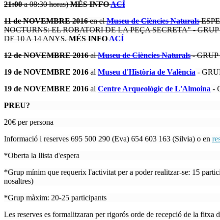
21:00
a 08:30 horas)
MÉS INFO
ACÍ
11 de NOVEMBRE 2016
en el
Museu de Ciències Naturals
ESPE
NOCTURNS: EL ROBATORI DE LA PEÇA SECRETA" - GRUP COM
DE 10 A 14 ANYS.
MÉS INFO
ACÍ
12 de NOVEMBRE 2016
al
Museu de Ciències Naturals
- GRUP 
19 de NOVEMBRE 2016
al
Museu d'Història de València
- GRUP
19 de NOVEMBRE
2016
al
Centre Arqueològic de L'Almoina
- 
PREU?
20€ per persona
Informació i reserves 695 500 290 (Eva) 654 603 163 (Silvia) o en
re
*Oberta la llista d'espera
*Grup mínim que requerix l'activitat per a poder realitzar-se: 15 partic
nosaltres)
*Grup màxim: 20-25 participants
Les reserves es formalitzaran per rigorós orde de recepció de la fitxa d