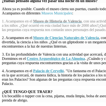
¿Habías pensado alguna vez pasar una noche en un museo?
Ahora ya es posible. Cuando el museo cierra sus puertas, cuando todo
Acampamos en diferentes
Museos Municipales
:
1. Acampamos en el
Museo de Historia de Valencia
, con una activi
a los niños .
¿Qué ocurrió en esta ciudad hace más de 2000 años?¿Quié
las preguntas cuya respuesta nos contarán unos personajes del pasado
2. Acampamos en el
Museo de Ciencias Naturales de Valencia
, co
divertida, la ciencia a los niños .¿Qué es un gliptodonte o un megater
encontraremos a la luz de nuestras linternas.
3. En las profundidades de Valencia con una actividad que acercará, d
Dormimos en el
Centro Arqueológico de La Almoina
. ¿Cuándo y c
preguntas cuya respuesta encontraremos gracias a la visita de unos p
4. Acampamos en el
Palacio de Cervelló
. "Un fantasma en el Palacio
en la que acercará, de manera lúdica, la historia de los palacios a l
eran los Palacios? Son algunas de las preguntas cuya respuesta encon
Palacio.
¿QUÉ TENGO QUE TRAER?
Un bocadillo o tupper con la cena, pijama, muda limpia, bolsa de aseo, 
prenda de abrigo.