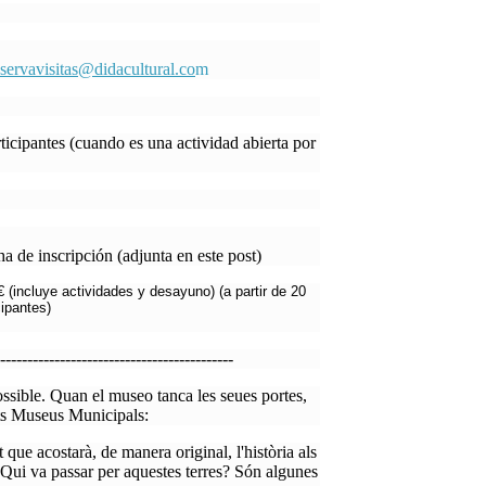
eservavisitas@didacultural.co
m
ticipantes (cuando es una actividad abierta por
a de inscripción (adjunta en este post)
 (
incluye actividades y desayuno)
(a partir de 20
ipantes)
-------------------------------------------
ssible. Quan el museo tanca les seues portes,
ts Museus Municipals:
ue acostarà, de manera original, l'història als
 Qui va passar per aquestes terres? Són algunes