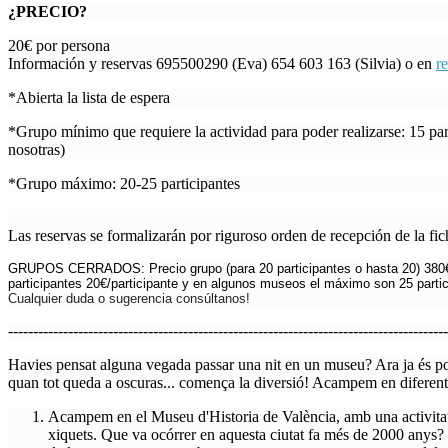
¿PRECIO?
20€ por persona
Información y reservas 695500290 (Eva) 654 603 163 (Silvia) o en
r
*Abierta la lista de espera
*Grupo mínimo que requiere la actividad para poder realizarse: 15 par
nosotras)
*Grupo máximo: 20-25 participantes
Las reservas se formalizarán por riguroso orden de recepción de la fich
GRUPOS CERRADOS: Precio grupo (para 20 participantes o hasta 20) 380€
participantes 20€/participante y en algunos museos el máximo son 25 partic
Cualquier duda o sugerencia consúltanos!
----------------------------------------------------------------------------------------
Havies pensat alguna vegada passar una nit en un museu? Ara ja és po
quan tot queda a oscuras... comença la diversió! Acampem en diferen
Acampem en el Museu d'Historia de València, amb una activitat q
xiquets. Que va ocórrer en aquesta ciutat fa més de 2000 anys?