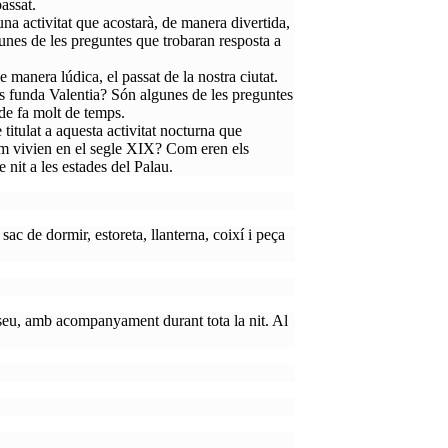
assat.
 activitat que acostarà, de manera divertida,
unes de les preguntes que trobaran resposta a
 manera lúdica, el passat de la nostra ciutat.
funda Valentia? Són algunes de les preguntes
 de fa molt de temps.
itulat a aquesta activitat nocturna que
Com vivien en el segle XIX? Com eren els
 nit a les estades del Palau.
ac de dormir, estoreta, llanterna, coixí i peça
museu, amb acompanyament durant tota la nit. Al