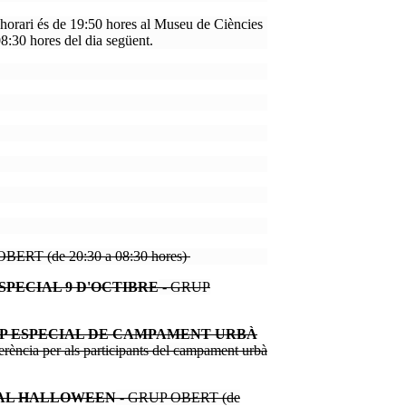
horari és de 19:50 hores al Museu de Ciències
 08:30 hores del dia següent.
BERT (de 20:30 a 08:30 hores)
SPECIAL 9 D'OCTIBRE
- GRUP
P ESPECIAL DE CAMPAMENT URBÀ
ncia per als participants del campament urbà
IAL HALLOWEEN
- GRUP OBERT (de