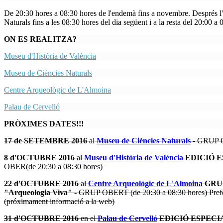
De 20:30 hores a 08:30 hores de l'endemà fins a novembre. Després l'
Naturals fins a les 08:30 hores del dia següent i a la resta del 20:00 a
ON ES REALITZA?
Museu d'Història de València
Museu de Ciències Naturals
Centre Arqueològic de L'Almoina
Palau de Cervelló
PRÒXIMES DATES!!!
17 de SETEMBRE 2016
al
Museu de Ciències Naturals
- GRUP O
8 d'OCTUBRE 2016
al
Museu d'Història de València
EDICIÓ E
OBER(de 20:30 a 08:30 hores)
22 d'OCTUBRE 2016
al
Centre Arqueològic de L'Almoina
GRU
"Arqueologia Viva"
- GRUP OBERT (de 20:30 a 08:30 hores) Preferè
(próximament informació a la web)
31 d'OCTUBRE 2016
en el
Palau de Cervelló
EDICIÓ ESPEC