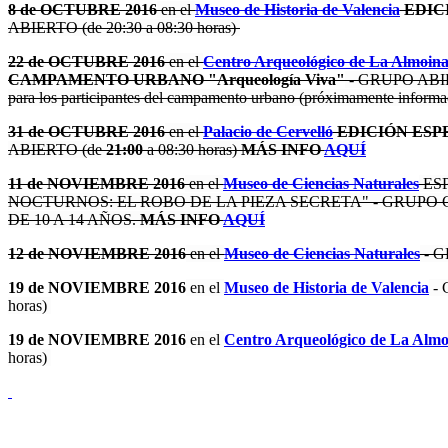
8 de OCTUBRE 2016
en el
Museo de Historia de Valencia
EDICI
ABIERTO (de 20:30 a 08:30 horas)
22 de OCTUBRE 2016
en el
Centro Arqueológico de La Almoin
CAMPAMENTO URBANO "Arqueología Viva"
- GRUPO ABIERT
para los participantes del campamento urbano (próximamente informa
31 de OCTUBRE 2016
en el
Palacio de Cervelló
EDICIÓN ES
ABIERTO (de
21:00
a 08:30 horas)
MÁS INFO
AQUÍ
11 de NOVIEMBRE 2016
en el
Museo de Ciencias Naturales
ESP
NOCTURNOS: EL ROBO DE LA PIEZA SECRETA" - GRUPO COM
DE 10 A 14 AÑOS.
MÁS INFO
AQUÍ
12 de NOVIEMBRE 2016
en el
Museo de Ciencias Naturales
- G
19 de NOVIEMBRE 2016
en el
Museo de Historia de Valencia
- 
horas)
19 de NOVIEMBRE
2016
en el
Centro Arqueológico de La Almo
horas)