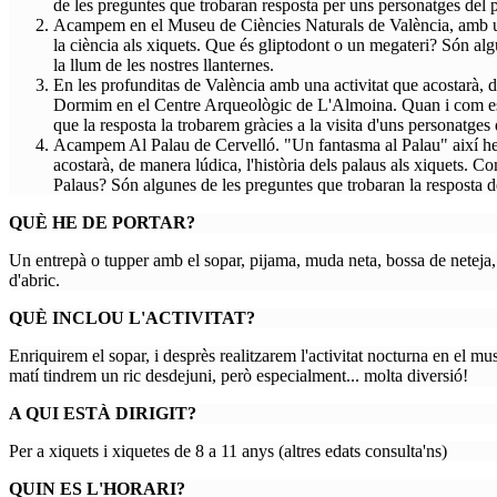
de les preguntes que trobaran resposta per uns personatges del p
Acampem en el Museu de Ciències Naturals de València, amb una
la ciència als xiquets. Que és gliptodont o un megateri? Són alg
la llum de les nostres llanternes.
En les profunditas de València amb una activitat que acostarà, de
Dormim en el Centre Arqueològic de L'Almoina. Quan i com es 
que la resposta la trobarem gràcies a la visita d'uns personatges
Acampem Al Palau de Cervelló. "Un fantasma al Palau" així he t
acostarà, de manera lúdica, l'història dels palaus als xiquets. 
Palaus? Són algunes de les preguntes que trobaran la resposta de
QUÈ HE DE PORTAR?
Un entrepà o tupper amb el sopar, pijama, muda neta, bossa de neteja, s
d'abric.
QUÈ INCLOU L'ACTIVITAT?
Enriquirem el sopar, i desprès realitzarem l'activitat nocturna en el 
matí tindrem un ric desdejuni, però especialment... molta diversió!
A QUI ESTÀ DIRIGIT?
Per a xiquets i xiquetes de 8 a 11 anys (altres edats consulta'ns)
QUIN ES L'HORARI?