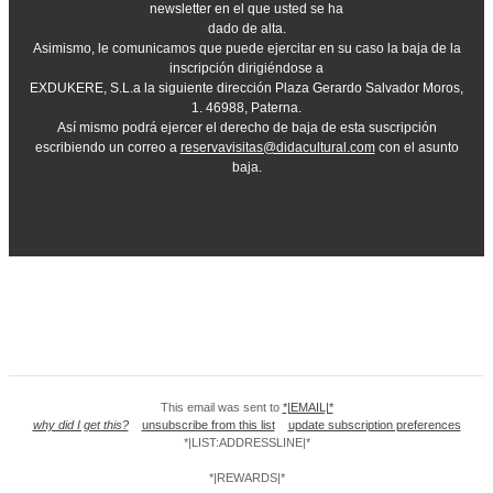
newsletter en el que usted se ha
dado de alta.
Asimismo, le comunicamos que puede ejercitar en su caso la baja de la
inscripción dirigiéndose a
EXDUKERE, S.L.a la siguiente dirección Plaza Gerardo Salvador Moros,
1. 46988, Paterna.
Así mismo podrá ejercer el derecho de baja de esta suscripción
escribiendo un correo a
reservavisitas@didacultural.com
con el asunto
baja.
This email was sent to
*|EMAIL|*
why did I get this?
unsubscribe from this list
update subscription preferences
*|LIST:ADDRESSLINE|*
*|REWARDS|*