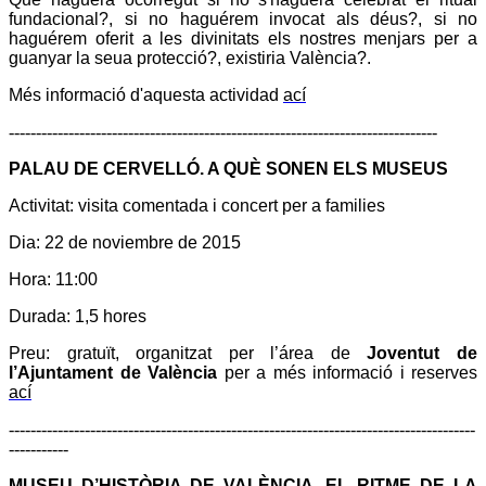
fundacional?, si no haguérem invocat als déus?, si no
haguérem oferit a les divinitats els nostres menjars per a
guanyar la seua protecció?, existiria València?.
Més informació d'aquesta actividad
ací
-------------------------------------------------------------------------------
PALAU DE CERVELLÓ. A QUÈ SONEN ELS MUSEUS
Activitat:
visita comentada i concert per a families
Dia:
22 de noviembre de 2015
Hora:
11:00
Durada:
1,5 hores
Preu:
gratuït, organitzat per l’área de
Joventut de
l’Ajuntament de València
per a més informació i reserves
ací
--------------------------------------------------------------------------------------
-----------
MUSEU D’HISTÒRIA DE VALÈNCIA. EL RITME DE LA