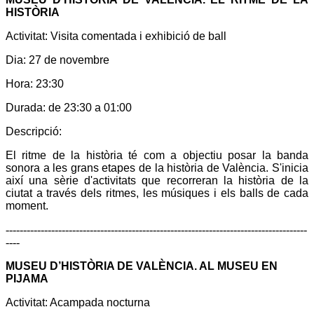
HISTÒRIA
Activitat:
Visita comentada i exhibició de ball
Dia:
27 de novembre
Hora:
23:30
Durada:
de 23:30 a 01:00
Descripció:
El ritme de la història té com a objectiu posar la banda
sonora a les grans etapes de la història de València. S'inicia
així una sèrie d'activitats que recorreran la història de la
ciutat a través dels ritmes, les músiques i els balls de cada
moment.
--------------------------------------------------------------------------------------
----
MUSEU D’HISTÒRIA DE VALÈNCIA. AL MUSEU EN
PIJAMA
Activitat:
Acampada nocturna