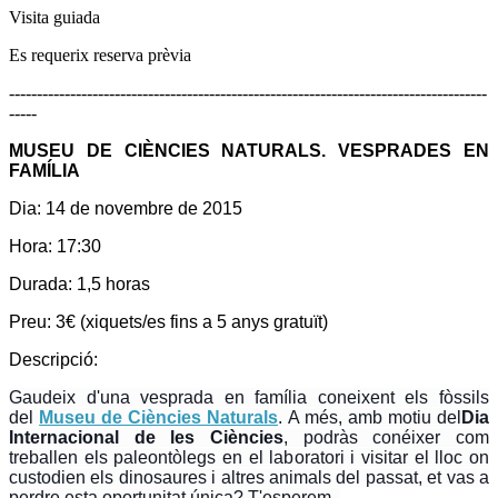
Visita guiada
Es requerix reserva prèvia
--------------------------------------------------------------------------------------
-----
MUSEU DE CIÈNCIES NATURALS. VESPRADES EN
FAMÍLIA
Dia:
14 de novembre de 2015
Hora:
17:30
Durada:
1,5 horas
Preu:
3€ (xiquets/es fins a 5 anys gratuït)
Descripció:
Gaudeix d'una vesprada en família coneixent els fòssils
del
Museu de Ciències Naturals
. A més, amb motiu del
Dia
Internacional de les Ciències
, podràs conéixer com
treballen els paleontòlegs en el laboratori i visitar el lloc on
custodien els dinosaures i altres animals del passat, et vas a
perdre esta oportunitat única? T'esperem.