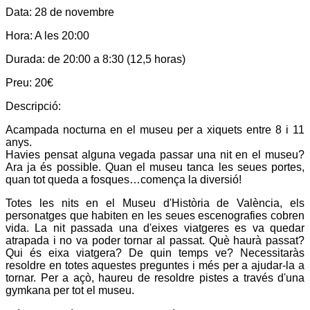
Data:
28 de novembre
Hora:
A les 20:00
Durada:
de 20:00 a 8:30 (12,5 horas)
Preu:
20€
Descripció:
Acampada nocturna en el museu per a xiquets entre 8 i 11
anys.
Havies pensat alguna vegada passar una nit en el museu?
Ara ja és possible. Quan el museu tanca les seues portes,
quan tot queda a fosques…comença la diversió!
Totes les nits en el Museu d'Història de València, els
personatges que habiten en les seues escenografies cobren
vida. La nit passada una d'eixes viatgeres es va quedar
atrapada i no va poder tornar al passat. Què haurà passat?
Qui és eixa viatgera? De quin temps ve? Necessitaràs
resoldre en totes aquestes preguntes i més per a ajudar-la a
tornar. Per a açò, haureu de resoldre pistes a través d'una
gymkana per tot el museu.