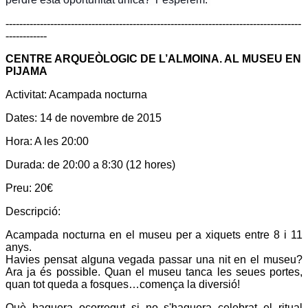
--------------------------------------------------------------------------------------
------------
CENTRE ARQUEÒLOGIC DE L’ALMOINA. AL MUSEU EN
PIJAMA
Activitat:
Acampada nocturna
Dates:
14 de novembre de 2015
Hora:
A les 20:00
Durada:
de 20:00 a 8:30 (12 hores)
Preu:
20€
Descripció:
Acampada nocturna en el museu per a xiquets entre 8 i 11
anys.
Havies pensat alguna vegada passar una nit en el museu?
Ara ja és possible. Quan el museu tanca les seues portes,
quan tot queda a fosques…comença la diversió!
Què haguera ocorregut si no s'haguera celebrat el ritual