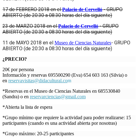
17 de
FEBRERO
2018
en el
- GRUPO
Palacio de Cervelló
ABIERTO (de 20:30 a 08:30 horas del día siguiente)
23 de MARZO 2018
en el
- GRUPO
Palacio de Cervelló
ABIERTO (de 20:30 a 08:30 horas del día siguiente)
11 de MAYO 2018
en el
- GRUPO
Museo de Ciencias Naturales
ABIERTO (de 20:30 a 08:30 horas del día siguiente)
¿PRECIO?
20€ por persona
Información y reservas 695500290 (Eva) 654 603 163 (Silvia) o
en
reservavisitas@didacultural.co
m
*Reservas en el Museo de Ciencias Naturales en 685530840
(Sandra) o en
reservarciencias@gmail.com
*Abierta la lista de espera
*Grupo mínimo que requiere la actividad para poder realizarse: 15
participantes (cuando es una actividad abierta por nosotras)
*Grupo máximo: 20-25 participantes