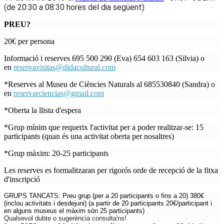
(de 20:30 a 08:30 hores del dia següent)
PREU?
20€ per persona
Informació i reserves 695 500 290 (Eva) 654 603 163 (Silvia) o
en
reservavisitas@didacultural.com
*Reserves al Museu de Ciències Naturals al 685530840 (Sandra) o
en
reservarciencias@gmail.com
*Oberta la llista d'espera
*Grup mínim que requerix l'activitat per a poder realitzar-se: 15
participants (quan és una activitat oberta per nosaltres)
*Grup màxim: 20-25 participants
Les reserves es formalitzaran per rigorós orde de recepció de la fitxa
d'inscripció
GRUPS TANCATS: Preu grup (per a 20 participants o fins a 20) 380€
(
inclou activitats i desdejuni)
(a partir de 20 participants 20€/participant i
en alguns museus el màxim són 25 participants)
Qualsevol dubte o sugerència consulta'ns!