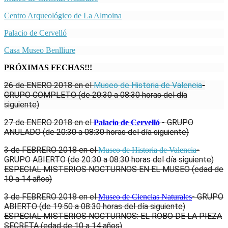
Centro Arqueológico de La Almoina
Palacio de Cervelló
Casa Museo Benlliure
PRÓXIMAS FECHAS!!!
26 de ENERO 2018 en el
Museo de Historia de Valencia
-
GRUPO COMPLETO (de 20:30 a 08:30 horas del día
siguiente)
27 de
ENERO
2018
en el
- GRUPO
Palacio de Cervelló
ANULADO (de 20:30 a 08:30 horas del día siguiente)
3 de
FEBRERO
2018
en el
-
Museo de Historia de Valencia
GRUPO ABIERTO (de 20:30 a 08:30 horas del día siguiente)
ESPECIAL MISTERIOS NOCTURNOS EN EL MUSEO (edad de
10 a 14 años)
3 de
FEBRERO
2018
en el
- GRUPO
Museo de Ciencias Naturales
ABIERTO (de 19:50 a 08:30 horas del día siguiente)
ESPECIAL MISTERIOS NOCTURNOS: EL ROBO DE LA PIEZA
SECRETA (edad de 10 a 14 años)