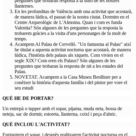
preguntes que trobaran resposta a la llum de les nostres
llanternes.
En les profunditas de València amb una activitat que acostarà,
de manera lúdica, el passat de la nostra ciutat. Dormim en el
Centre Arqueològic de L'Almoina. Quan i com es funda
Valentia? Són algunes de les preguntes que la resposta la
trobarem gràcies a la visita d'uns personatges de fa molt de
temps.
Acampem Al Palau de Cervelló. "Un fantasma al Palau" així
he titulat a aquesta activitat nocturna que acostarà, de manera
lúdica, l'història dels palaus als xiquets. Com vivien en el
segle XIX? Com eren els Palaus? Són algunes de les
preguntes que trobaran la resposta de nit a les estades del
Palau.
NOVETAT. Acampem a la Casa Museu Benlliure per a
conèixer la història d'aquesta família i del pintor per vore el
seu estudi
QUÈ HE DE PORTAR?
Un entrepà o tupper amb el sopar, pijama, muda neta, bossa de
neteja, sac de dormir, estoreta, llanterna, coixí i peça d'abric.
QUÈ INCLOU L'ACTIVITAT?
Enriquirem el sopar, i desprès realitzarem l'activitat nocturna en el