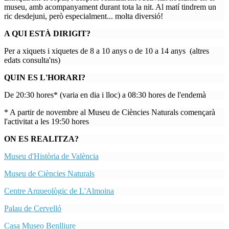
museu, amb acompanyament durant tota la nit. Al matí tindrem un
ric desdejuni, però especialment... molta diversió!
A QUI ESTÀ DIRIGIT?
Per a xiquets i xiquetes de 8 a 10 anys o de 10 a 14 anys (altres
edats consulta'ns)
QUIN ES L'HORARI?
De 20:30 hores* (varia en dia i lloc) a 08:30 hores de l'endemà
* A partir de novembre al Museu de Ciències Naturals començarà
l'activitat a les 19:50 hores
ON ES REALITZA?
Museu d'Història de València
Museu de Ciències Naturals
Centre Arqueològic de L'Almoina
Palau de Cervelló
Casa Museo Benlliure