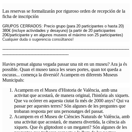
Las reservas se formalizarán por riguroso orden de recepción de la
ficha de inscripción
GRUPOS CERRADOS: Precio grupo (para 20 participantes o hasta 20)
380€ (
incluye actividades y desayuno)
(a partir de 20 participantes
20€/participante y en algunos museos el máximo son 25 participantes)
Cualquier duda o sugerencia consúltanos!
--------------------------------------------------------------------------------------
---------------------------------------------
Havies pensat alguna vegada passar una nit en un museu? Ara ja és
possible. Quan el museo tanca les seues portes, quan tot queda a
oscuras... comença la diversió! Acampem en diferents Museus
Municipals:
Acampem en el Museu d'Historia de València, amb una
activitat que acostarà, de manera original, l'història als xiquets.
Que va ocórrer en aquesta ciutat fa més de 2000 anys? Qui va
passar per aquestes terres? Són algunes de les preguntes que
trobaran resposta per uns personatges del passat.
Acampem en el Museu de Ciències Naturals de València, amb
una activitat que acostarà, de manera divertida, la ciència als
xiquets. Que és gliptodont o un megateri? Són algunes de les