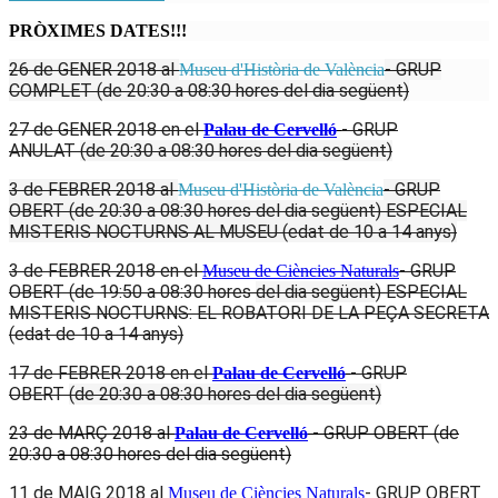
PRÒXIMES DATES!!!
26 de GENER
2018
al
- GRUP
Museu d'Història de València
COMPLET
(de 20:30 a 08:30 hores del dia següent)
27 de
GENER
2018
en el
- GRUP
Palau de Cervelló
ANULAT
(de 20:30 a 08:30 hores del dia següent)
3 de FEBRER
2018
al
- GRUP
Museu d'Història de València
OBERT
(de 20:30 a 08:30 hores del dia següent) ESPECIAL
MISTERIS NOCTURNS AL MUSEU (edat de 10 a 14 anys)
3 de
FEBRER
2018
en el
- GRUP
Museu de Ciències Naturals
OBERT (de 19:50 a 08:30 hores
del dia següent
) ESPECIAL
MISTERIS NOCTURNS: EL ROBATORI DE LA PEÇA SECRETA
(edat de 10 a 14 anys)
17 de
FEBRER
2018
en el
- GRUP
Palau de Cervelló
OBERT
(de 20:30 a 08:30 hores del dia següent)
23 de MARÇ 2018
al
- GRUP OBERT (de
Palau de Cervelló
20:30 a 08:30 hores del dia següent)
11 de MAIG 2018
al
- GRUP OBERT
Museu de Ciències Naturals