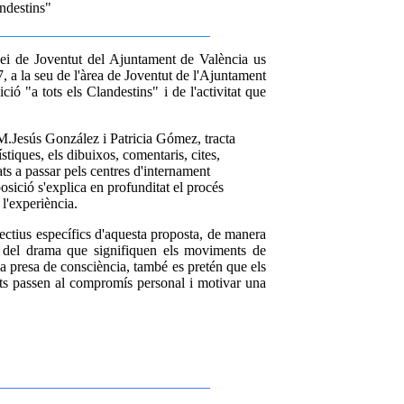
andestins"
vei de Joventut del Ajuntament de València us
 a la seu de l'àrea de Joventut de l'Ajuntament
ó "a tots els Clandestins" i de l'activitat que
s M.Jesús González i Patricia Gómez, tracta
ístiques, els dibuixos, comentaris, cites,
ats a passar pels centres d'internament
posició s'explica en profunditat el procés
 l'experiència.
ectius específics d'aquesta proposta, de manera
te del drama que signifiquen els moviments de
a presa de consciència, també es pretén que els
tats passen al compromís personal i motivar una