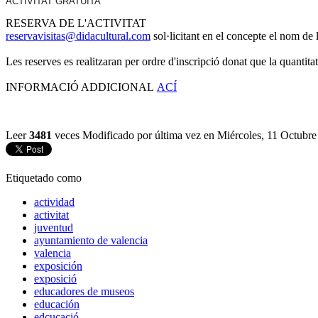
ACTIVITAT GRATUÏTA
RESERVA DE L'ACTIVITAT
reservavisitas@didacultural.com
sol·licitant en el concepte el nom de l'
Les reserves es realitzaran per ordre d'inscripció donat que la quantitat
INFORMACIÓ ADDICIONAL
ACÍ
Leer
3481
veces
Modificado por última vez en Miércoles, 11 Octubr
Etiquetado como
actividad
activitat
juventud
ayuntamiento de valencia
valencia
exposición
exposició
educadores de museos
educación
edcucació