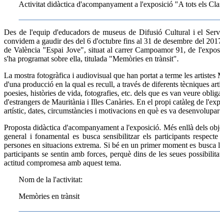
Activitat didàctica d'acompanyament a l'exposició "A tots els Cl
Des de l'equip d'educadors de museus de Difusió Cultural i el Ser
convidem a gaudir des del 6 d'octubre fins al 31 de desembre del 2017,
de València "Espai Jove", situat al carrer Campoamor 91, de l'exposici
s'ha programat sobre ella, titulada "Memòries en trànsit".
La mostra fotogràfica i audiovisual que han portat a terme les artiste
d'una producció en la qual es recull, a través de diferents tècniques art
poesies, històries de vida, fotografies, etc. dels que es van veure oblig
d'estrangers de Mauritània i Illes Canàries. En el propi catàleg de l'ex
artístic, dates, circumstàncies i motivacions en què es va desenvolupar
Proposta didàctica d'acompanyament a l'exposició. Més enllà dels obj
general i fonamental es busca sensibilitzar els participants respec
persones en situacions extrema. Si bé en un primer moment es busca l
participants se sentin amb forces, perquè dins de les seues possibili
actitud compromesa amb aquest tema.
Nom de la l'activitat:
Memòries en trànsit