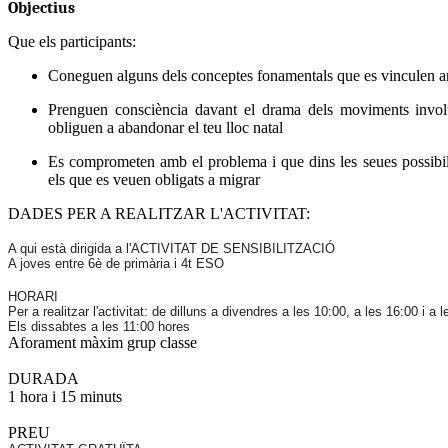
Objectius
Que els participants:
Coneguen alguns dels conceptes fonamentals que es vinculen a
Prenguen consciència davant el drama dels moviments involu
obliguen a abandonar el teu lloc natal
Es comprometen amb el problema i que dins les seues possibili
els que es veuen obligats a migrar
DADES PER A REALITZAR L'ACTIVITAT:
A qui està dirigida a l'ACTIVITAT DE SENSIBILITZACIÓ
A joves entre 6è de primària i 4t ESO
HORARI
Per a realitzar l'activitat: de dilluns a divendres a les 10:00, a les 16:00 i a 
Els dissabtes a les 11:00 hores
Aforament màxim grup classe
DURADA
1 hora i 15 minuts
PREU