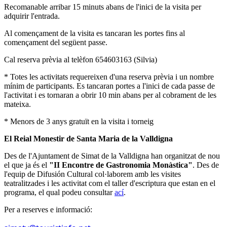
Recomanable arribar 15 minuts abans de l'inici de la visita per
adquirir l'entrada.
Al començament de la visita es tancaran les portes fins al
començament del següent passe.
Cal reserva prèvia al telèfon 654603163 (Silvia)
* Totes les activitats requereixen d'una reserva prèvia i un nombre
mínim de participants. Es tancaran portes a l'inici de cada passe de
l'activitat i es tornaran a obrir 10 min abans per al cobrament de les
mateixa.
* Menors de 3 anys gratuït en la visita i torneig
El Reial Monestir de Santa
Maria de la Valldigna
Des de l'Ajuntament de Simat de la Valldigna han organitzat de nou
el que ja és el
"II Encontre de Gastronomia Monàstica"
. Des de
l'equip de Difusión Cultural col·laborem amb les visites
teatralitzades i les activitat com el taller d'escriptura que estan en el
programa, el qual podeu consultar
ací
.
Per a reserves e informació: