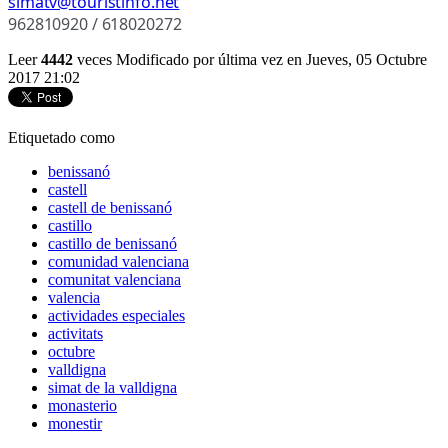
simatv@touristinfo.net
962810920 / 618020272
Leer
4442
veces
Modificado por última vez en Jueves, 05 Octubre
2017 21:02
Etiquetado como
benissanó
castell
castell de benissanó
castillo
castillo de benissanó
comunidad valenciana
comunitat valenciana
valencia
actividades especiales
activitats
octubre
valldigna
simat de la valldigna
monasterio
monestir