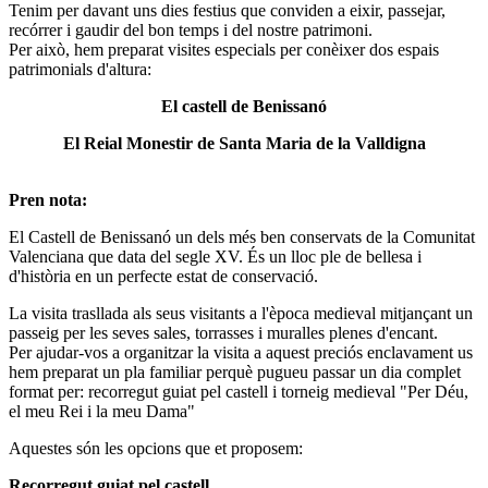
Tenim per davant uns dies festius que conviden a eixir, passejar,
recórrer i gaudir del bon temps i del nostre patrimoni.
Per això, hem preparat visites especials per conèixer dos espais
patrimonials d'altura:
El castell de Benissanó
El Reial Monestir de Santa
Maria de la Valldigna
Pren nota:
El Castell de Benissanó un dels més ben conservats de la Comunitat
Valenciana que data del segle XV. És un lloc ple de bellesa i
d'història en un perfecte estat de conservació.
La visita trasllada als seus visitants a l'època medieval mitjançant un
passeig per les seves sales, torrasses i muralles plenes d'encant.
Per ajudar-vos a organitzar la visita a aquest preciós enclavament us
hem preparat un pla familiar perquè pugueu passar un dia complet
format per: recorregut guiat pel castell i torneig medieval "Per Déu,
el meu Rei i la meu Dama"
Aquestes són les opcions que et proposem:
Recorregut guiat pel castell