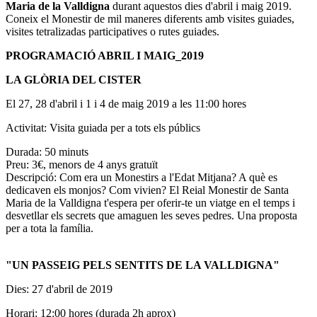
Maria de la Valldigna
durant aquestos dies d'abril i maig 2019.
Coneix el Monestir de mil maneres diferents amb visites guiades,
visites tetralizadas participatives o rutes guiades.
PROGRAMACIÓ ABRIL I MAIG_2019
LA GLÒRIA DEL CISTER
El 27, 28 d'abril i 1 i 4 de maig 2019 a les 11:00 hores
Activitat: Visita guiada per a tots els públics
Durada: 50 minuts
Preu: 3€, menors de 4 anys gratuït
Descripció: Com era un Monestirs a l'Edat Mitjana? A què es
dedicaven els monjos? Com vivien? El Reial Monestir de Santa
Maria de la Valldigna t'espera per oferir-te un viatge en el temps i
desvetllar els secrets que amaguen les seves pedres. Una proposta
per a tota la família.
"UN PASSEIG PELS SENTITS DE LA VALLDIGNA"
Dies: 27 d'abril de 2019
Horari: 12:00 hores (durada 2h aprox)