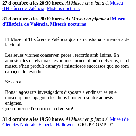
27 d'octubre a les 20:30 hores
.
Al Museu en pijama
al
Museu
d'Història de València
.
Misteris nocturns
31
d'octubre a les 20:30 hores
.
Al Museu en pijama
al
Museu
d'Història de València
.
Misteris nocturns
El Museu d’Història de València guarda i custodia la memòria de
la ciutat.
Les seues vitrines conserven peces i records amb ánima. En
aquests dies en els quals les ànimes tornen al món dels vius, en el
museu s’han produït estranys i misteriosos successos que no som
capaços de resoldre.
Se cerca:
Bons i agosarats investigadors disposats a endinsar-se en el
museu quan s’apaguen les llums i poder resoldre aquests
enigmes.
Que comence l’emoció i la diversió!
31 d'octubre a les 19:50 hores
.
Al Museu en pijama
al
Museu de
Ciències Naturals
.
Especial Halloween
GRUP COMPLET