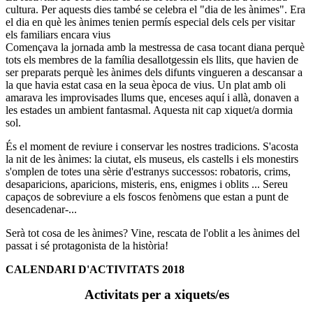
cultura. Per aquests dies també se celebra el "dia de les ànimes". Era
el dia en què les ànimes tenien permís especial dels cels per visitar
els familiars encara vius
Començava la jornada amb la mestressa de casa tocant diana perquè
tots els membres de la família desallotgessin els llits, que havien de
ser preparats perquè les ànimes dels difunts vingueren a descansar a
la que havia estat casa en la seua època de vius. Un plat amb oli
amarava les improvisades llums que, enceses aquí i allà, donaven a
les estades un ambient fantasmal. Aquesta nit cap xiquet/a dormia
sol.
És el moment de reviure i conservar les nostres tradicions. S'acosta
la nit de les ànimes: la ciutat, els museus, els castells i els monestirs
s'omplen de totes una sèrie d'estranys successos: robatoris, crims,
desaparicions, aparicions, misteris, ens, enigmes i oblits ... Sereu
capaços de sobreviure a els foscos fenòmens que estan a punt de
desencadenar-...
Serà tot cosa de les ànimes? Vine, rescata de l'oblit a les ànimes del
passat i sé protagonista de la història!
CALENDARI D'ACTIVITATS 2018
Activitats per a xiquets/es