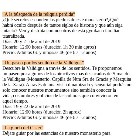
“A la búsqueda de la reliquia perdida”
¿Qué secretos esconden las piedras de este monasterio?¿Qué
habrá oculto después de tantos siglos de historia y que aún siga
intacto? Ven y disfruta con nosotros de esta gymkana familiar
teatralizada.
Días: 20 y 21 de abril de 2019
Horario: 12:00 horas (duración 1h 30 min aprox)
Precio: Adultos 6€ y niños/as 4€ (de 6 a 12 años)
“Un paseo por los sentido de la Valldigna”
Descubre la Valldigna a través de los sentidos. Te proponemos
un paseo por algunos de los atractivos mas destacados de Simat de
la Valldigna (Monasterio, Capilla de Ntra Sra de Gracia y Mezquita
de la Xara). A través de una visita dinamizada y sensorial podrás no
solo conocer nuestros monumentos sino también conocer la
vida, costumbres y oficios de las culturas que convivieron en
aquel tiempo.
Días: 19 y 22 de abril de 2019
Horario: 12:00 horas (duración 2h aprox)
Precio: Adultos 6€ y niños/as 4€ (de 6 a 12 años)
“La gloria del Císter”
Déjate guiar por las estancias de nuestro monasterio para