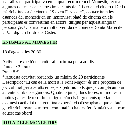
teatralitzada participativa en la qual recorrerem el Monestir, recreant
algunes de les escenes més impactants del Cister en el cinema. De la
mà del director de cinema "Steven Despister", convertirem les
estances del monestir en un improvisat plató de cinema on els
participants es convertiran en actors, dirigits per aquest singular
personatge. Una manera molt divertida de conèixer Santa Maria de
la Valldigna i l'orde del Cister.
ENIGMES AL MONESTIR
18 d'agost a les 20:30
Activitat: experiència cultural nocturna per a adults
Durada: 2 hores
Preu: 8 €
* Aquesta activitat requereix un mínim de 20 participants
Descripció: "El cas de la mort a la Font Major" és una proposta de
joc cultural per a adults en espais patrimonials que ja compta amb un
autèntic club de seguidors. Quatre equips, dues hores, un monestir i
moltes ganes de resoldre l'enigma són els ingredients que fan
d'aquesta activitat una genuïna experiència d'escapisme que et farà
gaudir del nostre patrimoni com mai ho havies fet. Ajuda'ns a tancar
aquest cas obert!
RUTA DELS MONESTIRS