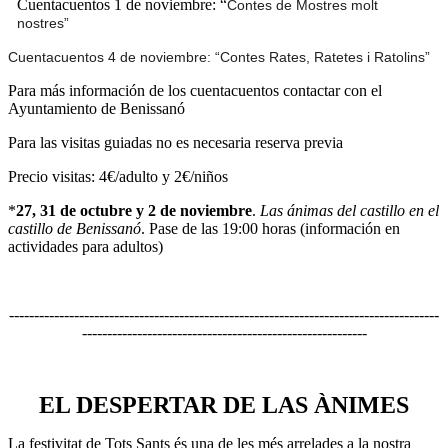
Cuentacuentos 1 de noviembre: “
Contes de Mostres molt
nostres”
Cuentacuentos 4 de noviembre: “Contes Rates, Ratetes i Ratolins”
Para más información de los cuentacuentos contactar con el
Ayuntamiento de Benissanó
Para las visitas guiadas no es necesaria reserva previa
Precio visitas: 4€/adulto y 2€/niños
*
27, 31 de octubre y 2 de noviembre
.
Las ánimas del castillo en el
castillo de Benissanó
. Pase de las 19:00 horas (información en
actividades para adultos)
--------------------------------------------------------------------------------------
---------------------------------------------------------
EL DESPERTAR DE LAS ÀNIMES
La festivitat de Tots Sants és una de les més arrelades a la nostra