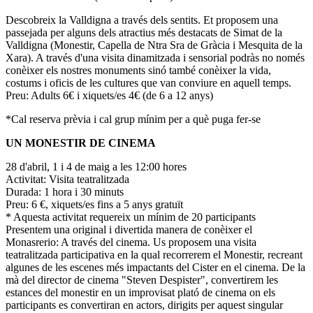
Descobreix la Valldigna a través dels sentits. Et proposem una
passejada per alguns dels atractius més destacats de Simat de la
Valldigna (Monestir, Capella de Ntra Sra de Gràcia i Mesquita de la
Xara). A través d'una visita dinamitzada i sensorial podràs no només
conèixer els nostres monuments sinó també conèixer la vida,
costums i oficis de les cultures que van conviure en aquell temps.
Preu: Adults 6€ i xiquets/es 4€ (de 6 a 12 anys)
*Cal reserva prèvia i cal grup mínim per a què puga fer-se
UN MONESTIR DE CINEMA
28 d'abril, 1 i 4 de maig a les 12:00 hores
Activitat: Visita teatralitzada
Durada: 1 hora i 30 minuts
Preu: 6 €, xiquets/es fins a 5 anys gratuït
* Aquesta activitat requereix un mínim de 20 participants
Presentem una original i divertida manera de conèixer el
Monasrerio: A través del cinema. Us proposem una visita
teatralitzada participativa en la qual recorrerem el Monestir, recreant
algunes de les escenes més impactants del Cister en el cinema. De la
mà del director de cinema "Steven Despister", convertirem les
estances del monestir en un improvisat plató de cinema on els
participants es convertiran en actors, dirigits per aquest singular