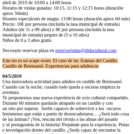
abril de 2019 de 10:00 a 14:00 horas
Horario de visitas guiadas: 10:15, 11:15 y 12:15 horas (duración
aprox 50min)
Horario espectáculo de magia: 13:00 horas (duración aprox 60 min)
Precio: 10€ por persona (incluida la tasa municipal de entrada)
Adultos (de 11 a 99 años) y 8€ por persona (incluida la tasa
municipal de entrada) peques de (5 a 10 años)
Niños de 0 a 3 años gratis.
Necesario reservar plaza en
reservavisitas@didacultural.com
Esto no es un scape room. El caso de las Ánimas del Castillo.
Castillo de Benissanó. Experiencias para adultos/as
04/5/2019
Una innovadora actividad para adultos en castillo de Benissanó.
Cuando cae la noche, cuando todo queda a oscuras empieza tu
aventura.
Te proponemos una nueva experiencia de ocio cultural compartido.
Durante 60 minutos quedarás atrapado en un castillo y con
un reto por superar. Seréis capaces de sobrevivir a los oscuros
fenómenos que están a punto de desencadenarse… ¿Será todo cosa
de las ánimas? ¡Ven, rescata del olvido a las almas del pasado
y sé protagonista de la historia! Prepárate para la experiencia. Pistas
e investigación dentro del castillo. ¿Serás capaz de encontrar la