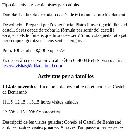
Tipo de activitat: joc de pistes per a adults
Durada: La durada de cada passe és de 60 minuts aproximadament.
Descripció: Prepara't per l'experiència. Pistes i investigació dins del
castell. Seràs capaç de trobar la fórmula per sortir del castell i
escapar dels fenòmens que hi succeeixen? Si no vols quedar atrapat
per sempre aguditza els teus sentits i enginy.
Preu: 10€ adults i 8,50€ xiquets/es
És necessària reserva prèvia al telèfon 654603163 (Silvia) o al mail
reservavisitas@didacultural.com
Activitats per a famílies
1 i 4 de novembre
. En el pont de novembre no et perdes el Castell
de Benissanó
11.15, 12.15 i 13.15 hores visites guiades
12.30h – 13.130h Contacontes
Descripció de les visites guiades: Coneix el Castell de Benissanó
amb les nostres visites guiades. A través d'un passeig per les seues