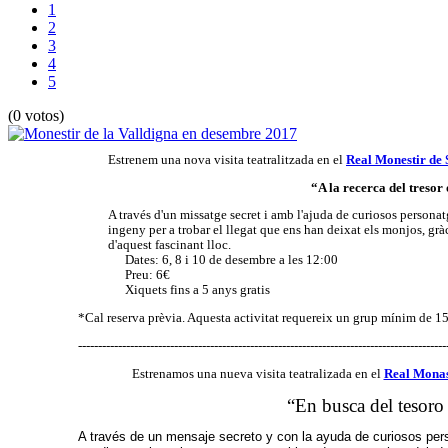
1
2
3
4
5
(0 votos)
Estrenem una nova visita teatralitzada en el
Real Monestir de 
“A la recerca del tresor 
A través d'un missatge secret i amb l'ajuda de curiosos personat
ingeny per a trobar el llegat que ens han deixat els monjos, grà
d'aquest fascinant lloc.
Dates: 6, 8 i 10 de desembre a les 12:00
Preu: 6€
Xiquets fins a 5 anys gratis
*Cal reserva prèvia. Aquesta activitat requereix un grup mínim de 1
--------------------------------------------------------------------------------------------
Estrenamos una nueva visita teatralizada en el
Real Monas
“En busca del tesoro
A través de un mensaje secreto y con la ayuda de curiosos pers