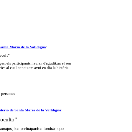
Santa María de la Valldigna
:
ocult”
ges, els participants hauran d'aguditzar el seu
cies al cual coneixem avui en dia la història
5 persones
-------------
terio de Santa María de la Valldigna
:
 oculto”
onajes, los participantes tendrán que