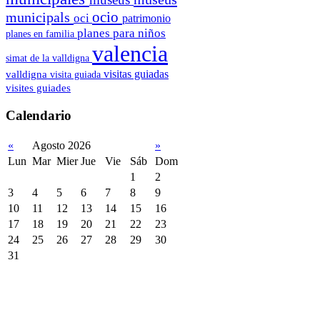
ocio
municipals
oci
patrimonio
planes para niños
planes en familia
valencia
simat de la valldigna
visitas guiadas
valldigna
visita guiada
visites guiades
Calendario
«
Agosto 2026
»
Lun
Mar
Mier
Jue
Vie
Sáb
Dom
1
2
3
4
5
6
7
8
9
10
11
12
13
14
15
16
17
18
19
20
21
22
23
24
25
26
27
28
29
30
31